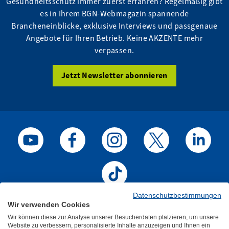
Gesundheitsschutz immer zuerst erfahren? Regelmäßig gibt
es in Ihrem BGN-Webmagazin spannende
Brancheneinblicke, exklusive Interviews und passgenaue
Angebote für Ihren Betrieb. Keine AKZENTE mehr
verpassen.
Jetzt Newsletter abonnieren
BGN auf Youtube
BGN auf Facebook
BGN auf Instagram
BGN auf X / Twitter
BGN auf Li
BGN auf TikTok
Datenschutzbestimmungen
Impressum
Datenschutz
Kontakt
Wir verwenden Cookies
Wir können diese zur Analyse unserer Besucherdaten platzieren, um unsere
Website zu verbessern, personalisierte Inhalte anzuzeigen und Ihnen ein