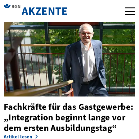
AKZENTE
Navi
Das BGN Webmagazin
Fachkräfte für das Gastgewerbe:
„Integration beginnt lange vor
dem ersten Ausbildungstag“
Artikel lesen