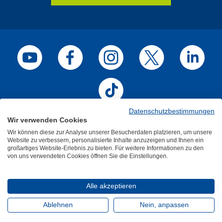
BGN auf Youtube
BGN auf Facebook
BGN auf Instagram
BGN auf X / Twitter
BGN auf Li
BGN auf TikTok
Datenschutzbestimmungen
Impressum
Datenschutz
Kontakt
Wir verwenden Cookies
Wir können diese zur Analyse unserer Besucherdaten platzieren, um unsere
Website zu verbessern, personalisierte Inhalte anzuzeigen und Ihnen ein
großartiges Website-Erlebnis zu bieten. Für weitere Informationen zu den
von uns verwendeten Cookies öffnen Sie die Einstellungen.
Akzente – Ein Magazin der Berufsgenossenschaft
Nahrungsmittel und Gastgewerbe
Alle akzeptieren
Ablehnen
Nein, anpassen