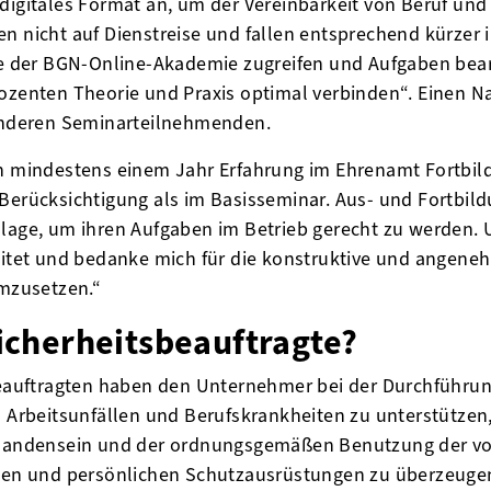
digitales Format an, um der Vereinbarkeit von Beruf und
en nicht auf Dienstreise und fallen entsprechend kürzer
lte der BGN-Online-Akademie zugreifen und Aufgaben bear
ozenten Theorie und Praxis optimal verbinden“. Einen Na
 anderen Seminarteilnehmenden.
ch mindestens einem Jahr Erfahrung im Ehrenamt Fortbi
 Berücksichtigung als im Basisseminar. Aus- und Fortbi
dlage, um ihren Aufgaben im Betrieb gerecht zu werden.
reitet und bedanke mich für die konstruktive und angene
mzusetzen.“
icherheitsbeauftragte?
beauftragten haben den Unternehmer bei der Durchführ
 Arbeitsunfällen und Berufskrankheiten zu unterstützen
handensein und der ordnungsgemäßen Benutzung der v
gen und persönlichen Schutzausrüstungen zu überzeugen