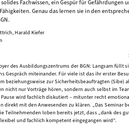
n solides Fachwissen, ein Gespür für Gefährdungen 
ähigkeiten. Genau das lernen sie in den entsprec
BGN.
ttrich, Harald Kiefer
en
din
oyer des Ausbildungszentrums der BGN: Langsam füllt s
Gespräch miteinander. Für viele ist das ihr erster Besu
 beziehungsweise zur Sicherheitsbeauftragten (Sibe) ab
en nicht nur Vorträge hören, sondern auch selbst im Tea
Pause wird fachlich diskutiert – mitunter recht emotiona
n direkt mit den Anwesenden zu klären. „Das Seminar be
 die Teilnehmenden loben bereits jetzt, dass „dank des 
flexibel und fachlich kompetent eingegangen wird“.