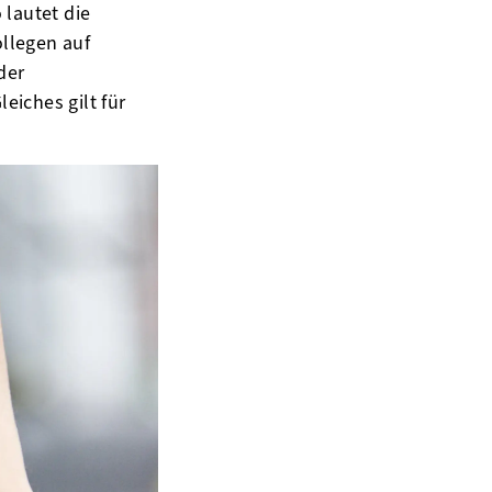
lautet die
ollegen auf
der
iches gilt für