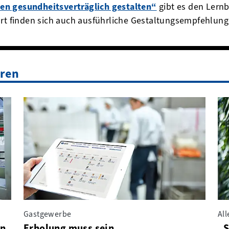
en gesundheitsverträglich gestalten“
gibt es den Lern
ort finden sich auch ausführliche Gestaltungsempfehlun
eren
Gastgewerbe
Al
en
Erholung muss sein
„S