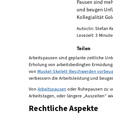
Pausen sind mehr
und beugen Unfä
Kollegialität Gol
Autor/in: Stefan K
Lesezeit: 3 Minut
Teilen
facebook
twitter
linke
Arbeitspausen sind geplante zeitliche Unt
Erholung von arbeitsbedingten Ermüdungs
von
Muskel-Skelett-Beschwerden vorbeu
verbessern die Arbeitsleistung und beugen
Von
Arbeitspausen
oder Ruhepausen zu un
Arbeitstagen, oder längere „Auszeiten“ wi
Rechtliche Aspekte