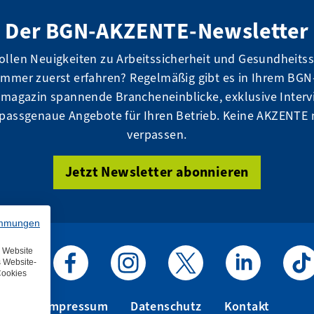
Der BGN-AKZENTE-Newsletter
ollen Neuigkeiten zu Arbeitssicherheit und Gesundheits
immer zuerst erfahren? Regelmäßig gibt es in Ihrem BGN
magazin spannende Brancheneinblicke, exklusive Interv
passgenaue Angebote für Ihren Betrieb. Keine AKZENTE
verpassen.
Jetzt Newsletter abonnieren
immungen
e Website
s Website-
Cookies
BGN auf Youtube
BGN auf Facebook
BGN auf Instagram
BGN auf X / Twitter
BGN auf Linked
BGN a
Impressum
Datenschutz
Kontakt