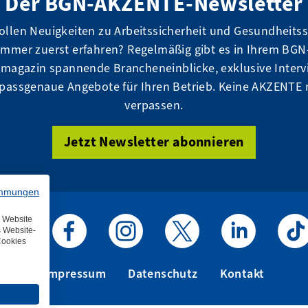
Der BGN-AKZENTE-Newsletter
ollen Neuigkeiten zu Arbeitssicherheit und Gesundheits
immer zuerst erfahren? Regelmäßig gibt es in Ihrem BGN
magazin spannende Brancheneinblicke, exklusive Interv
passgenaue Angebote für Ihren Betrieb. Keine AKZENTE
verpassen.
Jetzt Newsletter abonnieren
immungen
e Website
s Website-
Cookies
BGN auf Youtube
BGN auf Facebook
BGN auf Instagram
BGN auf X / Twitter
BGN auf Linked
BGN a
Impressum
Datenschutz
Kontakt