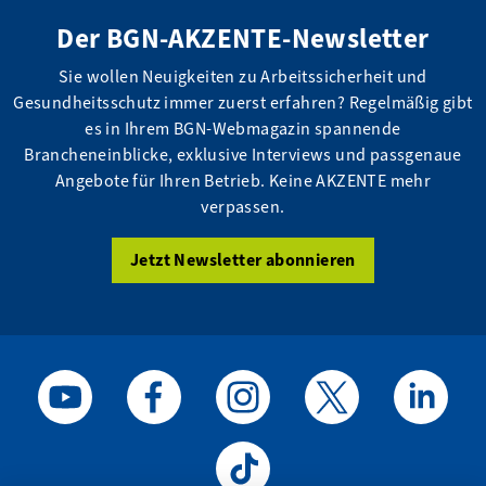
Der BGN-AKZENTE-Newsletter
Sie wollen Neuigkeiten zu Arbeitssicherheit und
Gesundheitsschutz immer zuerst erfahren? Regelmäßig gibt
es in Ihrem BGN-Webmagazin spannende
Brancheneinblicke, exklusive Interviews und passgenaue
Angebote für Ihren Betrieb. Keine AKZENTE mehr
verpassen.
Jetzt Newsletter abonnieren
BGN auf Youtube
BGN auf Facebook
BGN auf Instagram
BGN auf X / Twitter
BGN auf Li