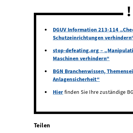
DGUV Information 213-114
„Chec
Schutzeinrichtungen verhindern
stop-defeating.org – „Manipulat
Maschinen verhindern“
BGN Branchenwissen, Themensei
Anlagensicherheit“
Hier
finden Sie Ihre zuständige B
Teilen
facebook
twitter
linkedin