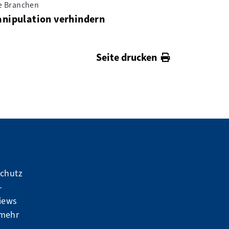
le Branchen
nipulation verhindern
Seite drucken
schutz
-
iews
 mehr