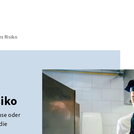
s Risiko
siko
use oder
die