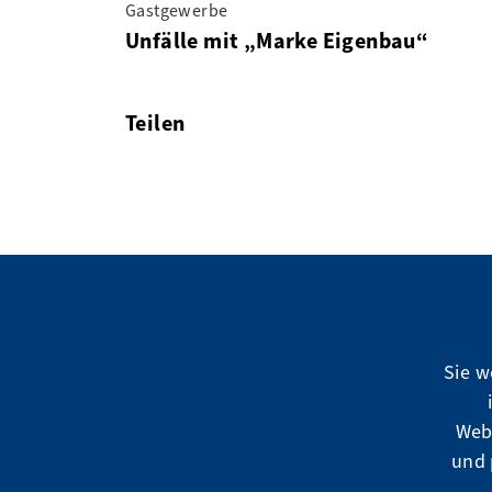
Gastgewerbe
Unfälle mit „Marke Eigenbau“
Teilen
facebook
twitter
linkedin
Sie w
Web
und 