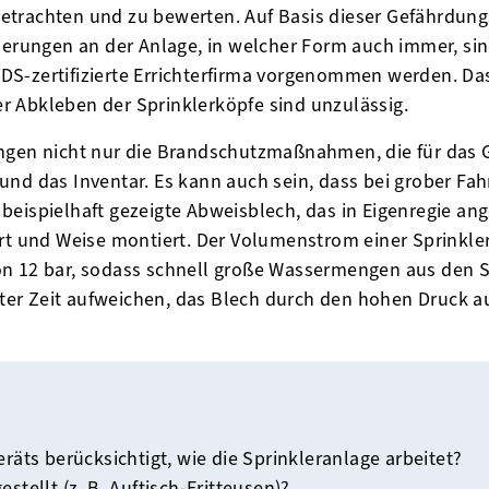
trachten und zu bewerten. Auf Basis dieser Gefährdungs
rungen an der Anlage, in welcher Form auch immer, s
DS-zertifizierte Errichterfirma vorgenommen werden. D
r Abkleben der Sprinklerköpfe sind unzulässig.
ungen nicht nur die Brandschutzmaßnahmen, die für das
und das Inventar. Es kann auch sein, dass bei grober Fa
eispielhaft gezeigte Abweisblech, das in Eigenregie ang
Art und Weise montiert. Der Volumenstrom einer Sprinkle
n 12 bar, sodass schnell große Wassermengen aus den S
er Zeit aufweichen, das Blech durch den hohen Druck a
räts berücksichtigt, wie die Sprinkleranlage arbeitet?
tellt (z. B. Auftisch-Fritteusen)?