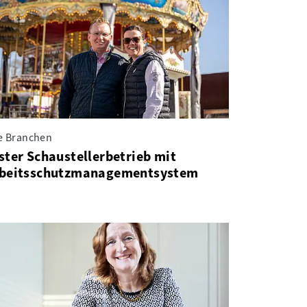
le Branchen
ster Schau­steller­betrieb mit
beits­schutz­management­system