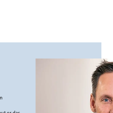
in
eut er das