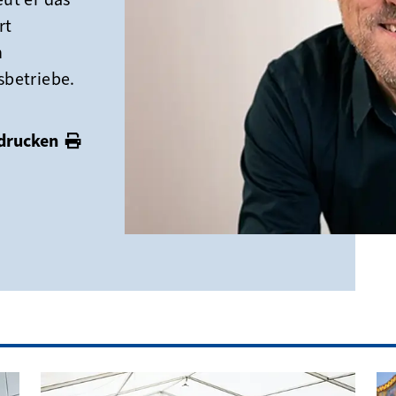
rt
n
sbetriebe.
 drucken